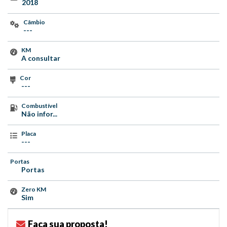
2018
Câmbio
---
KM
A consultar
Cor
---
Combustível
Não infor...
Placa
---
Portas
Portas
Zero KM
Sim
Faça sua proposta!