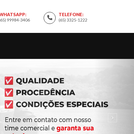
WHATSAPP:
TELEFONE:
(65) 99984-3406
(65) 3325-1222